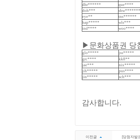
dhr******
que****
doh***
shw******
eye**
tns******
hap*****
wls***
ind****
woo****
▶문화상품권 당첨자
glo*****
jss*****
grc****
kk8**
jae***
nix*****
jih*****
pus****
jin*****
sch***
감사합니다.
이전글
[당첨자발표