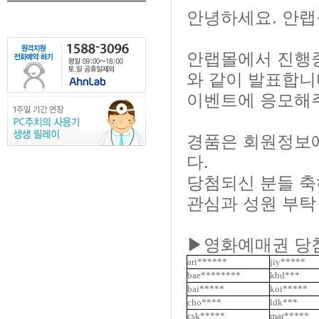
안녕하세요. 안
안랩몰에서 진행
와 같이 발표합니
이벤트에 응모해주
경품은 회원정보
다.
당첨되신 분들 축
관심과 성원 부탁
▶영화예매권 당첨자
ari******
jiy*****
bae********
kbd***
bai*****
koi*****
cho****
ldk***
csk*****
mar*****