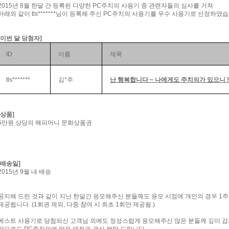
2015년 8월 한달 간 등록된 다양한 PC주치의 사용기 중 관련자들의 심사를 거쳐
아래와 같이 tls*******님이 등록해 주신 PC주치의 사용기를 우수 사용기로 선정하였습
[이번 달 당첨자]
ID
이름
제목
tls*******
김*주
난 행복합니다 ~ 나에게도 주치의가 있으니 !
[상품]
5만원 상당의 해피머니 문화상품권
[배송일]
2015년 9월 내 배송
공지해 드린 것과 같이 지난 한달간 응모해주신 분들께도 응모 시점에 개인의 경우 1주
제공됩니다. (1회권 제외, 다중 참여 시 최초 1회만 제공됨.)
베스트 사용기로 당첨되신 고객님 외에도 정성스럽게 응모해주신 많은 분들께 깊이 