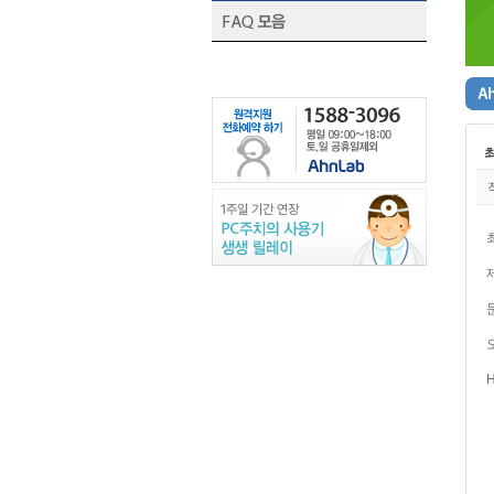
PC
주
치
의
사
용
기
작
생
생
~
릴
레
이
~
직
접
사
H
용
하
고
"느
낀
점